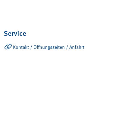
Service
Kontakt / Öffnungszeiten / Anfahrt
Ansprechpartner
Produkte
Konto – Übersicht
Verkaufs- und Lieferbedingungen
034 491 77 77
info@betonschacht.ch