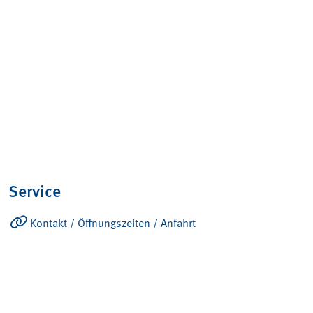
Service
Kontakt / Öffnungszeiten / Anfahrt
Ansprechpartner
Produkte
Konto – Übersicht
Verkaufs- und Lieferbedingungen