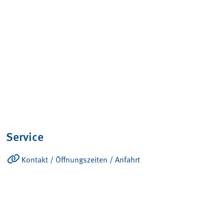
Service
Kontakt / Öffnungszeiten / Anfahrt
Ansprechpartner
Produkte
Konto – Übersicht
Verkaufs- und Lieferbedingungen