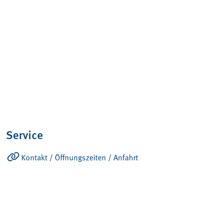
Service
Kontakt / Öffnungszeiten / Anfahrt
Ansprechpartner
Produkte
Konto – Übersicht
Verkaufs- und Lieferbedingungen