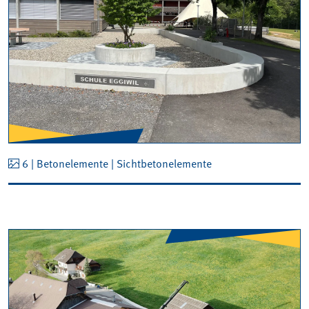
6
|
Betonelemente
|
Sichtbetonelemente