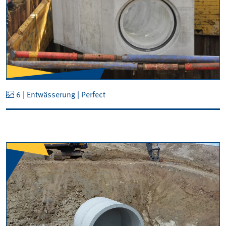
6
|
Entwässerung
|
Perfect