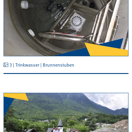
3
|
Trinkwasser
|
Brunnenstuben