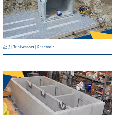
3
|
Trinkwasser
|
Reservoir