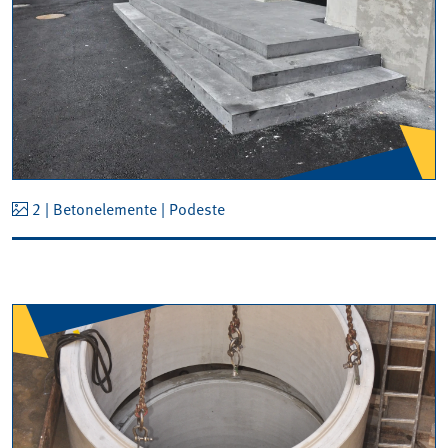
2
|
Betonelemente
|
Podeste