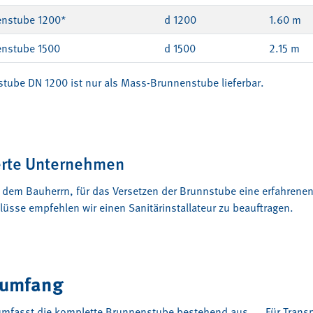
nstube 1200*
d 1200
1.60 m
nstube 1500
d 1500
2.15 m
tube DN 1200 ist nur als Mass-Brunnenstube lieferbar.
ierte Unternehmen
 dem Bauherrn, für das Versetzen der Brunnstube eine erfahrenen
üsse empfehlen wir einen Sanitärinstallateur zu beauftragen.
erumfang
 umfasst die komplette Brunnenstube bestehend aus
Für Trans