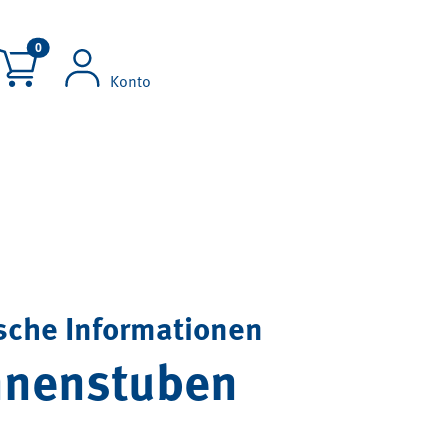
###produkte-im-warenkorb###
0
Konto
sche Informationen
nnenstuben