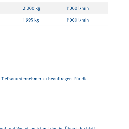
2’000 kg
1’000 l/min
1’995 kg
1’000 l/min
 Tiefbauunternehmer zu beauftragen. Für die
port und Versetzen ist mit den im Übersichtsblatt