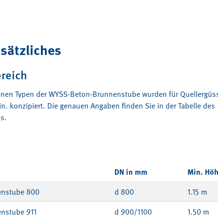
dsätzliches
ereich
enen Typen der WYSS-Beton-Brunnenstube wurden für Quellergüss
n. konzipiert. Die genauen Angaben finden Sie in der Tabelle des
s.
DN in mm
Min. Hö
nstube 800
d 800
1.15 m
nstube 911
d 900/1100
1.50 m