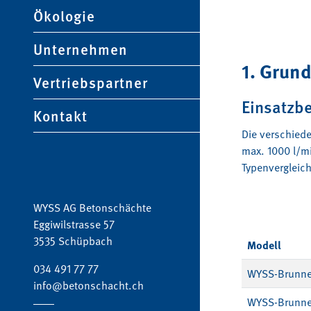
Ökologie
Unternehmen
1. Grun
Vertriebspartner
Einsatzb
Kontakt
Die verschied
max. 1000 l/mi
Typenvergleich
WYSS AG Betonschächte
Eggiwilstrasse 57
3535 Schüpbach
Modell
034 491 77 77
WYSS-Brunne
info@betonschacht.ch
WYSS-Brunne