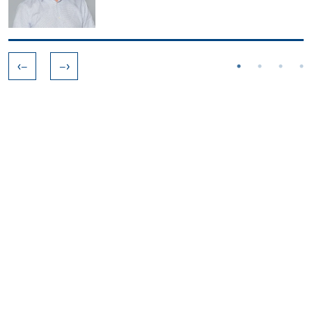
<–
–>