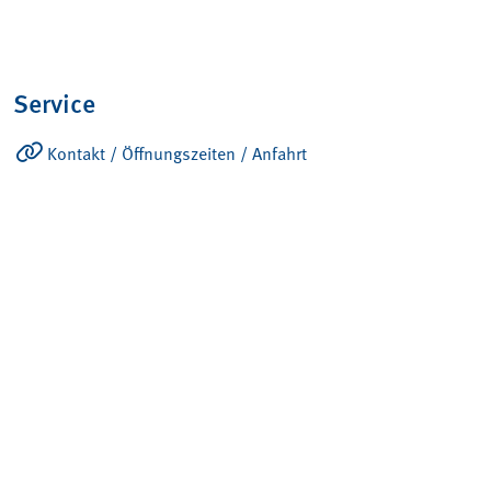
Service
Kontakt / Öffnungszeiten / Anfahrt
Ansprechpartner
Produkte
Konto – Übersicht
Verkaufs- und Lieferbedingungen
034 491 77 77
info@betonschacht.ch
Impressum + Datenschutz